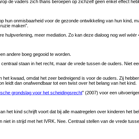
p de vaders zich thans beroepen op zichzelf geen enkel effect hebbe
 op hun onmisbaarheid voor de gezonde ontwikkeling van hun kind, m
 ruzie maken”.
ere hulpverlening, meer mediation. Zo kan deze dialoog nog wel wéér 
een andere boeg gegooid te worden.
 centraal staan in het recht, maar de vrede tussen de ouders. Niet 
n het kwaad, omdat het zeer bedreigend is voor de ouders. Zij hebben
on leidt dan onafwendbaar tot een twist over het belang van het kind.
sche grondslag voor het scheidingsrecht
” (2007) voor een uitvoerig
an het kind schrijft voort dat bij alle maatregelen over kinderen het b
 niet in strijd met het IVRK. Nee. Centraal stellen van de vrede tuss