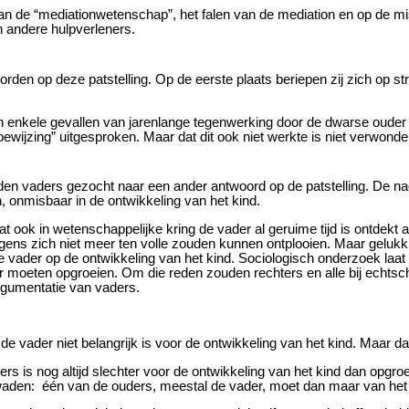
an de “mediationwetenschap”, het falen van de mediation en op de 
 andere hulpverleners.
den op deze patstelling. Op de eerste plaats beriepen zij zich op st
 enkele gevallen van jarenlange tegenwerking door de dwarse ouder - 
ijzing” uitgesproken. Maar dat dit ook niet werkte is niet verwonderl
n vaders gezocht naar een ander antwoord op de patstelling. De nad
n, onmisbaar in de ontwikkeling van het kind.
dat ook in wetenschappelijke kring de vader al geruime tijd is ontdek
ngens zich niet meer ten volle zouden kunnen ontplooien. Maar gelukki
e vader op de ontwikkeling van het kind. Sociologisch onderzoek laat
der moeten opgroeien. Om die reden zouden rechters en alle bij echt
rgumentatie van vaders.
e vader niet belangrijk is voor de ontwikkeling van het kind. Maar da
s is nog altijd slechter voor de ontwikkeling van het kind dan opgroe
waden:
één van de ouders, meestal de vader, moet dan maar van het 