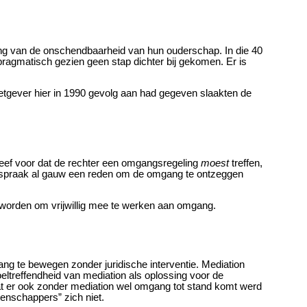
ning van de onschendbaarheid van hun ouderschap. In die 40
ragmatisch gezien geen stap dichter bij gekomen. Er is
tgever hier in 1990 gevolg aan had gegeven slaakten de
hreef voor dat de rechter een omgangsregeling
moest
treffen,
htspraak al gauw een reden om de omgang te ontzeggen
e worden om vrijwillig mee te werken aan omgang.
ng te bewegen zonder juridische interventie. Mediation
eltreffendheid van mediation als oplossing voor de
 er ook zonder mediation wel omgang tot stand komt werd
tenschappers” zich niet.