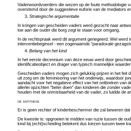
Vaderwoordvoerders die wezen op de foute methodologie v
overstemd door de suggestieve euforie van de mediators en
Strategische argumentatie
In kringen van gescheiden vaders werd gezocht naar antwoor
toe aan die ouder die borg zegt te staan voor omgang.
In de rechtspraak werd dit argument genegeerd. Wel werd in
interventiebeginsel - een zogenaamde “paradoxale gezagstoew
Belang van het kind
In het eerste decennium van deze eeuw werd door gescheide
identificatieobject en drager van typisch mannelijke waarde
Gescheiden vaders mogen zich gelukkig prijzen in het feit 
uit zorg om de feminisering van het onderwijs, waardoor jo
aandacht voor het negatieve effect van het ontbreken van d
allerlei opzichten “beter doen” dan kinderen die zonder va
houden met de onmisbaarheid van de vader, zo luidde de a
de antithese
Er is geen rechter of kinderbeschermer die zal beweren dat d
De kwestie is: opgroeien te midden van ruzie tussen de ouder
kind bij (echt)scheiding betekent dus kiezen tussen twee k