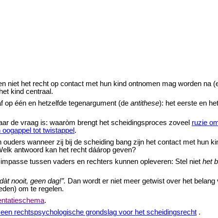
 niet het recht op contact met hun kind ontnomen mag worden na (e
het kind centraal.
af op één en hetzelfde tegenargument (de
antithese
): het eerste en he
aar de vraag is: waaròm brengt het scheidingsproces zoveel
ruzie o
 oogappel tot twistappel
.
 ouders wanneer zij bij de scheiding bang zijn het contact met hun ki
 Welk antwoord kan het recht dáárop geven?
e impasse tussen vaders en rechters kunnen opleveren: Stel niet
het 
dàt nooit, geen dag!”.
Dan wordt er niet meer getwist
over het belang 
eden) om te regelen.
ntatieschema
.
een rechtspsychologische grondslag voor het scheidingsrecht
.