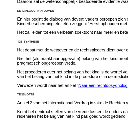
Daarom zal de wetenschappelijk bestudeerde evidentie waaro
de dialoog van doven
En hier begint de dialoog van doven: vaders beroepen zich
Kinderbescherming etc. etc.) zeggen: “Eerst ophouden met
Het zal leiden tot een verbeten zoektocht naar meer en bet
de synthese
Het debat met de wetgever en de rechtsplegers dient over 
Niet het (als maakbaar opgevatte) belang van het kind moet
pragmatisch opgeroepen vrede.
Het procederen over het belang van het kind is de wortel va
van het belang van het kind in de procedure of in de mediati
Verwezen wordt naar het artikel “
Naar een rechtspsychologi
tenslotte
Artikel 3 van het Internationaal Verdrag inzake de Rechten v
Komt het centraal stellen van de vrede tussen de ouders dan
redeneren het belang van het kind pas goed wordt gediend.