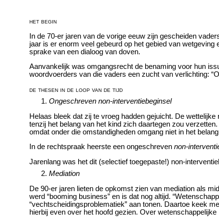
het begin
In de 70-er jaren van de vorige eeuw zijn gescheiden vade
jaar is er enorm veel gebeurd op het gebied van wetgeving
sprake van een dialoog van doven.
Aanvankelijk was omgangsrecht de benaming voor hun issue
woordvoerders van die vaders een zucht van verlichting: “O
de thesen in de loop van de tijd
Ongeschreven non-interventiebeginsel
Helaas bleek dat zij te vroeg hadden gejuicht. De wettelijk
tenzij het belang van het kind zich daartegen zou verzet
omdat onder die omstandigheden omgang niet in het belang 
In de rechtspraak heerste een ongeschreven
non-interventi
Jarenlang was het dit (selectief toegepaste!) non-intervent
Mediation
De 90-er jaren lieten de opkomst zien van mediation als m
werd “booming business” en is dat nog altijd. “Wetenschappe
“vechtscheidingsproblematiek” aan tonen. Daartoe keek me
hierbij even over het hoofd gezien. Over wetenschappelijke m