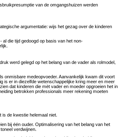
misbruikpresumptie van de omgangshuizen werden
rategische argumentatie: wijs het gezag over de kinderen
al die tijd gedoogd op basis van het non-
ijk.
ruk werd gelegd op het belang van de vader als rolmodel,
t als onmisbare medeopvoeder. Aanvankelijk kwam dit voort
g is er in diezelfde wetenschappelijke kring meer en meer
 zien dat kinderen die mèt vader en moeder opgroeien het in
scheiding betrokken professionals meer rekening moeten
t is de kwestie helemaal niet.
ien bij één ouder. Optimalisering van het belang van het
toneel verdwijnen.