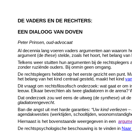
DE VADERS EN DE RECHTERS:
EEN DIALOOG VAN DOVEN
Peter Prinsen, oud-advocaat
Al decennia lang voeren vaders argumenten aan waarom hen
argument (de
these
) stelde, zoals het hoort, het belang van 
Telkens weer stuitten hun argumenten bij de rechtsplegers 
zonder ruziënde ouders. Bij onmin geen omgang.
De rechtsplegers hebben op het eerste gezicht een punt. M
het belang van het kind centraal gesteld, maakt het kind
van
Dit vraagt om rechtsfilosofisch onderzoek: wat gaat er om in
leeuw. Elkaar bevechten als twee gladiatoren in de arena?
Dat onderzoek zou wel eens de uitweg (de
synthese
) uit d
gladiatorengevecht
.
Ban die angst uit met harde garanties:
“Uw kind verliezen – 
agendakwesties (werktijden, schooltijden, woonomstandigh
Hiernaast is het bovenstaande weergegeven in een
argume
De rechtspsychologische beschouwing is te vinden in
Naar 