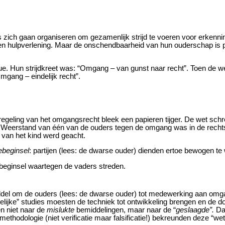
rs zich gaan organiseren om gezamenlijk strijd te voeren voor erken
 en hulpverlening. Maar de onschendbaarheid van hun ouderschap is p
. Hun strijdkreet was: “Omgang – van gunst naar recht”. Toen de we
mgang – eindelijk recht”.
e regeling van het omgangsrecht bleek een papieren tijger. De wet sc
ten. Weerstand van één van de ouders tegen de omgang was in de rec
van het kind werd geacht.
ebeginsel
: partijen (lees: de dwarse ouder) dienden ertoe bewogen t
iebeginsel waartegen de vaders streden.
iddel om de ouders (lees: de dwarse ouder) tot medewerking aan omga
lijke” studies moesten de techniek tot ontwikkeling brengen en de do
n niet naar de
mislukte
bemiddelingen, maar naar de “
geslaagde”.
Dat
ethodologie (niet verificatie maar falsificatie!) bekreunden deze “we