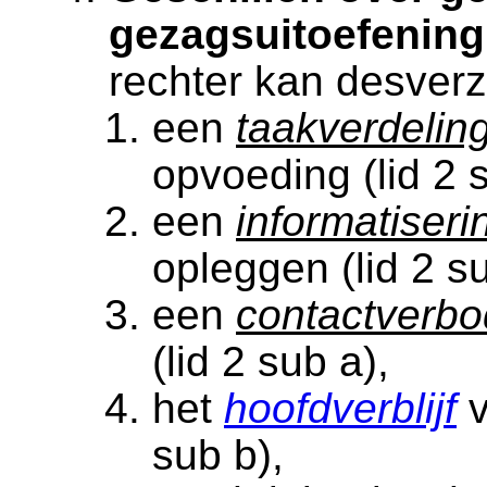
gezagsuitoefenin
rechter kan desverz
een
taakverdelin
opvoeding (lid 2 
een
informatiseri
opleggen (lid 2 su
een
contactverbo
(lid 2 sub a),
het
hoofdverblijf
v
sub b),