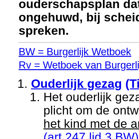
ouderschapsplan da
ongehuwd, bij scheid
spreken.
BW = Burgerlijk Wetboek
Rv = Wetboek van Burgerli
Ouderlijk gezag
(T
Het ouderlijk ge
plicht om de ont
het kind met de 
(art.247 lid 3 BW)